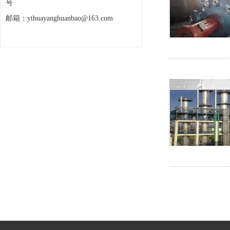
号
邮箱：ythuayanghuanbao@163.com