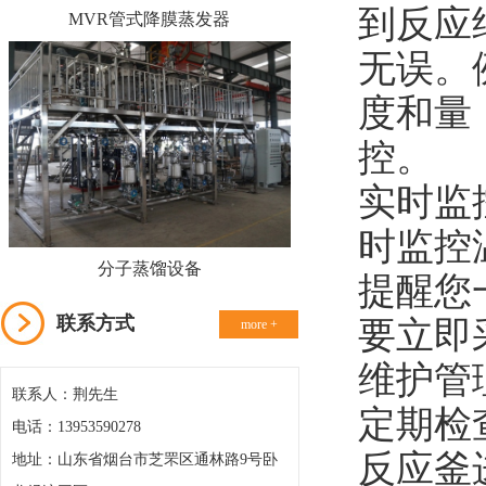
到反应
MVR管式降膜蒸发器
无误。
度和量
控。
实时监
时监控
分子蒸馏设备
提醒您
联系方式
要立即
more +
维护管
联系人：荆先生
定期检
电话：13953590278
反应釜
地址：山东省烟台市芝罘区通林路9号卧