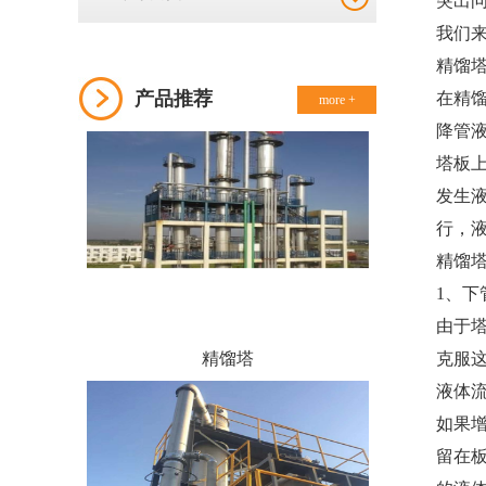
突出
我们
精馏塔
产品推荐
在精
more +
降管
塔板
发生
行，
精馏
1、
由于
精馏塔
克服
液体
如果
留在