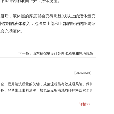
体下降管内的液面上升，液体泛滥。
度后，液体层的厚度就会变得明显(板块上的液体量变
种过剩的液体卷入，泡沫层上部和上部的板底的距离缩
也会充满液体。
下一条：
山东精馏塔设计处理水淹塔和冲塔现象
【2026-08-01】
安全、提升清洗质量的关键，规范流程能有效规避风险、保护
设备，严禁带压带料清洗，加氢反应釜清洗前须严格落实全套
详情>>