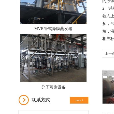
的液
2、
卷入
多，
MVR管式降膜蒸发器
短，
相关
上一
分子蒸馏设备
联系方式
more +