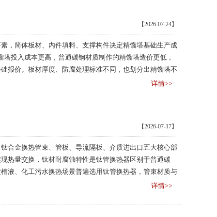
【2026-07-24】
要素，筒体板材、内件填料、支撑构件决定精馏塔基础生产成
的精馏塔投入成本更高，普通碳钢材质制作的精馏塔造价更低，
基础报价。板材厚度、防腐处理标准不同，也划分出精馏塔不
详情>>
【2026-07-17】
、钛合金换热管束、管板、导流隔板、介质进出口五大核心部
实现热量交换，钛材耐腐蚀特性是钛管换热器区别于普通碳
镀槽液、化工污水换热场景普遍选用钛管换热器，管束材质与
使用寿命。
详情>>