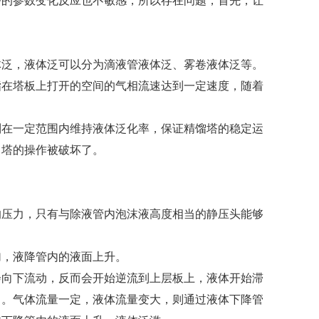
塔的参数变化反应也不敏感，所以存在问题，首先，让
体泛，液体泛可以分为滴液管液体泛、雾卷液体泛等。
指在塔板上打开的空间的气相流速达到一定速度，随着
制在一定范围内维持液体泛化率，保证精馏塔的稳定运
，塔的操作被破坏了。
的压力，只有与除液管内泡沫液高度相当的静压头能够
加，液降管内的液面上升。
会向下流动，反而会开始逆流到上层板上，液体开始滞
了。气体流量一定，液体流量变大，则通过液体下降管